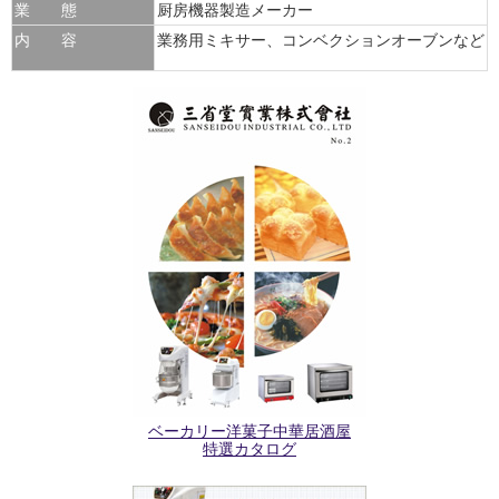
業 態
厨房機器製造メーカー
内 容
業務用ミキサー、コンベクションオーブンなど
ベーカリー洋菓子中華居酒屋
特選カタログ