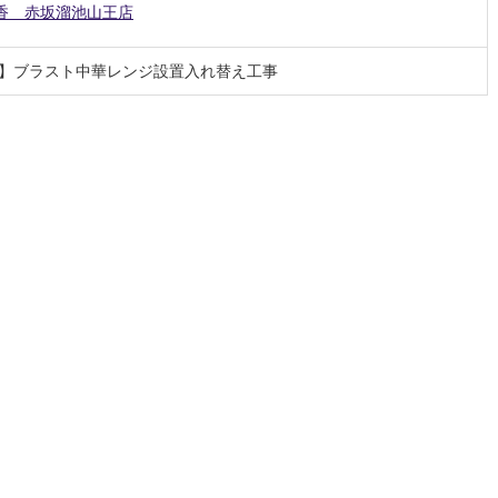
香 赤坂溜池山王店
】ブラスト中華レンジ設置入れ替え工事