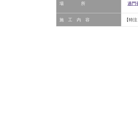
場 所
過門
施 工 内 容
【特注