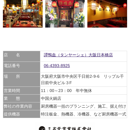
店 名
譚鴨血（タンヤーシェ）大阪日本橋店
電話番号
06-4393-8925
場 所
大阪府大阪市中央区千日前2-9-6 リップル千
日前中央ビル３F
営業時間
11：00～23：00 年中無休
業 態
中国火鍋店
弊社の作業内容
厨房機器一括のプランニング、施工、据え付け
提供機器
特注板金、熱機器、冷機器、など厨房機器一式