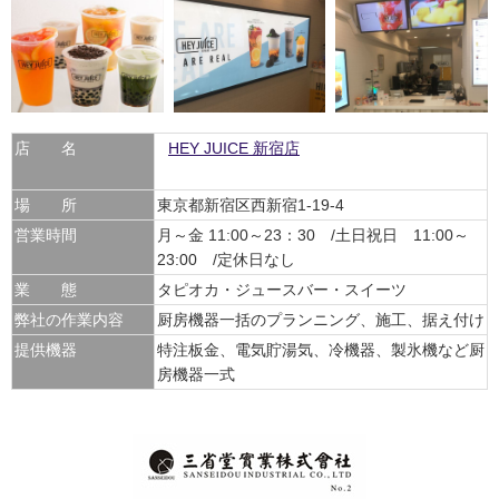
店 名
HEY JUICE 新宿店
場 所
東京都新宿区西新宿1-19-4
営業時間
月～金 11:00～23：30 /土日祝日 11:00～
23:00 /定休日なし
業 態
タピオカ・ジュースバー・スイーツ
弊社の作業内容
厨房機器一括のプランニング、施工、据え付け
提供機器
特注板金、電気貯湯気、冷機器、製氷機など厨
房機器一式