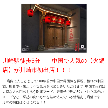
川崎駅徒歩5分 中国で人気の【火鍋
店】が川崎市初出店！！！
店内に入るとまるで100年前の中国の雰囲気を再現。憧れの中国
旅、町食堂へ来たような気分をお楽しみいただけます♪中国で火鍋は
大切な人の門出を祝う開運フード。唐辛子で埋め尽くされた赤色の
スープなど、縁起の良いものを詰め込んでいる情緒ある店舗です。
珍味の鴨血はくせになる！！