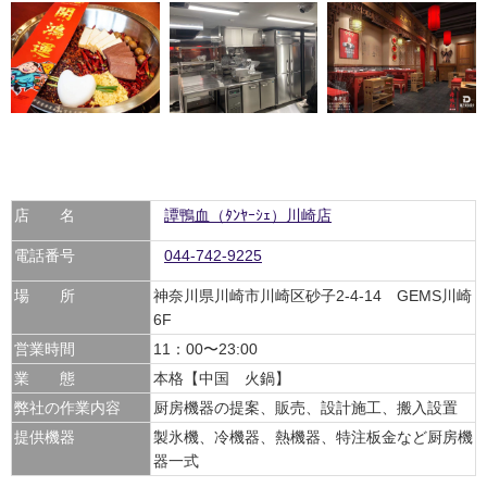
店 名
譚鴨血（ﾀﾝﾔｰｼｪ）川崎店
電話番号
044-742-9225
場 所
神奈川県川崎市川崎区砂子2-4-14 GEMS川崎
6F
営業時間
11：00〜23:00
業 態
本格【中国 火鍋】
弊社の作業内容
厨房機器の提案、販売、設計施工、搬入設置
提供機器
製氷機、冷機器、熱機器、特注板金など厨房機
器一式