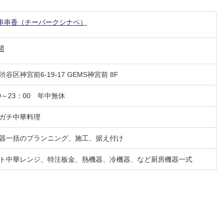
串串香（チーバークシナベ）
開
谷区神宮前6-19-17 GEMS神宮前 8F
0～23：00 年中無休
 ガチ中華料理
器一括のプランニング、施工、据え付け
ト中華レンジ、特注板金、熱機器、冷機器、など厨房機器一式