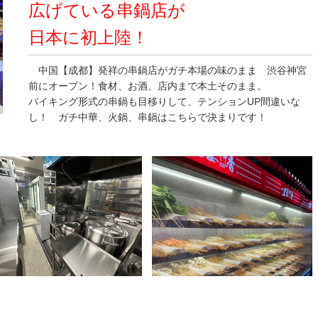
広げている串鍋店が
日本に初上陸！
中国【成都】発祥の串鍋店がガチ本場の味のまま 渋谷神宮
前にオープン！食材、お酒、店内まで本土そのまま。
バイキング形式の串鍋も目移りして、テンションUP間違いな
し！ ガチ中華、火鍋、串鍋はこちらで決まりです！