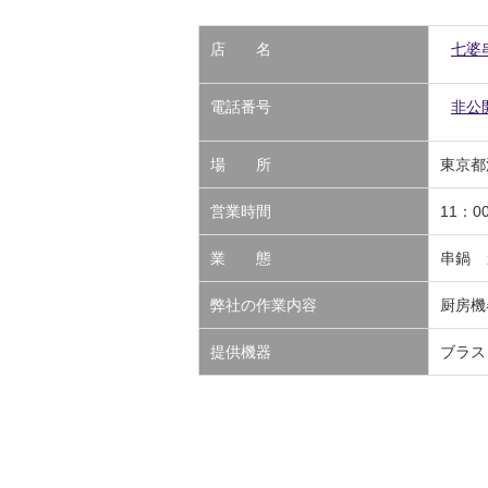
店 名
七婆
電話番号
非公
場 所
東京都渋
営業時間
11：0
業 態
串鍋
弊社の作業内容
厨房機
提供機器
ブラス