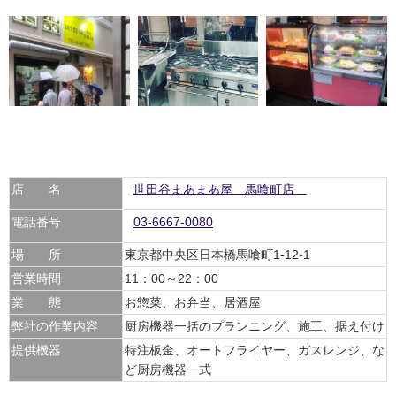
店 名
世田谷まあまあ屋 馬喰町店
電話番号
03-6667-0080
場 所
東京都中央区日本橋馬喰町1-12-1
営業時間
11：00～22：00
業 態
お惣菜、お弁当、居酒屋
弊社の作業内容
厨房機器一括のプランニング、施工、据え付け
提供機器
特注板金、オートフライヤー、ガスレンジ、な
ど厨房機器一式