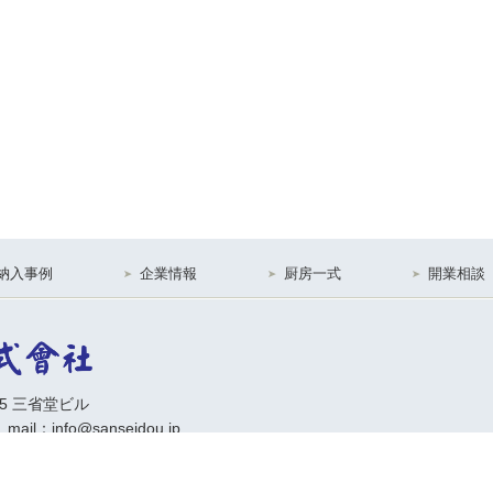
納入事例
企業情報
厨房一式
開業相談
15 三省堂ビル
 mail：info@sanseidou.jp