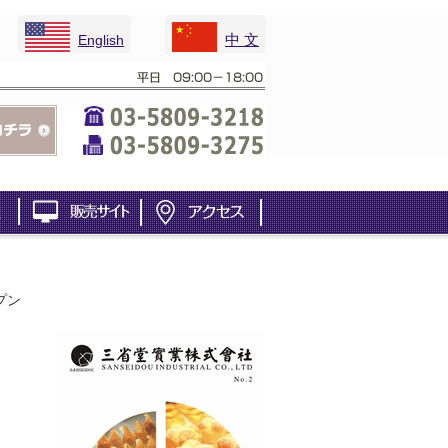
中 文
English
プン