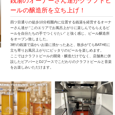
銭湯のオーナーさん達がクラフトビ
ールの醸造所を立ち上げ！
四ツ目通りの徒歩10分程圏内に位置する銭湯を経営するオーナ
ーさん達が “このエリアでお風呂上がりに楽しんでもらえるビ
ールを自分たちの手でつくりたい” と強く感じ、ビール醸造所
をオープン致しました。
3軒の銭湯で温かいお湯に浸かったあと、散歩がてらBATHEに
立ち寄りお風呂上がりにピッタリのビールを楽しめます。
ここではクラフトビールの開発・醸造だけでなく、店舗奥に併
設したビアバーとDJブースでこだわりのクラフトビールと音楽
をお楽しみいただけます。