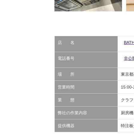
店 名
BATH
電話番号
非公
場 所
東京都
営業時間
15:00
業 態
クラ
弊社の作業内容
厨房機
提供機器
特注板