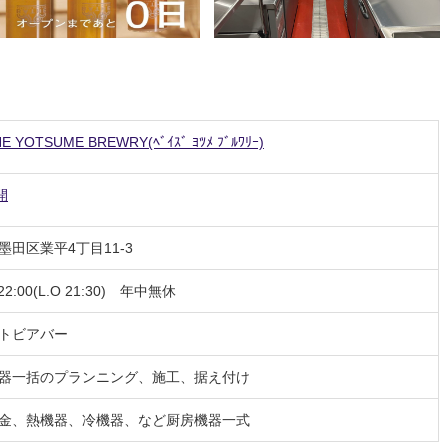
E YOTSUME BREWRY(ﾍﾞｲｽﾞ ﾖﾂﾒ ﾌﾞﾙﾜﾘｰ)
開
墨田区業平4丁目11-3
-22:00(L.O 21:30) 年中無休
フトビアバー
器一括のプランニング、施工、据え付け
金、熱機器、冷機器、など厨房機器一式