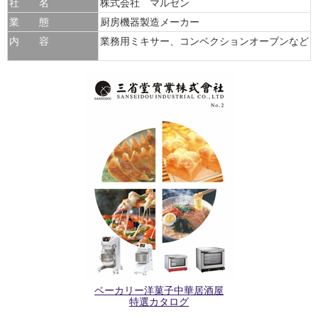
社 名
株式会社 マルゼン
業 態
厨房機器製造メーカー
内 容
業務用ミキサー、コンベクションオーブンなど
ベーカリー洋菓子中華居酒屋
特選カタログ