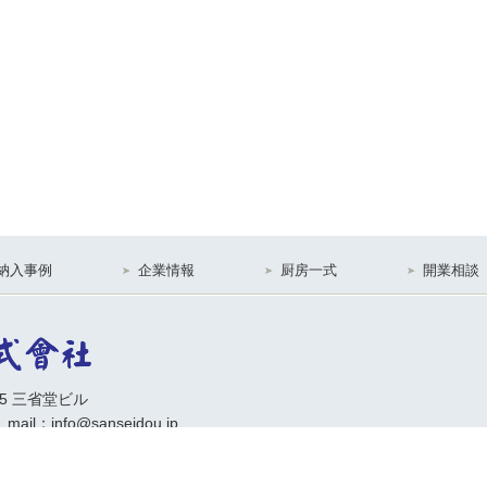
納入事例
企業情報
厨房一式
開業相談
15 三省堂ビル
 mail：info@sanseidou.jp