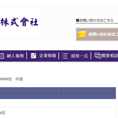
ENNN弦 中国
N弦