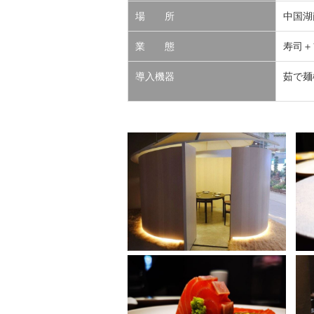
場 所
中国湖
業 態
寿司＋
導入機器
茹で