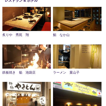
レストラン & ホテル
炙りや 秀苑 翔
鮨 なか山
鉄板焼き 焔 池袋店
ラーメン 案山子