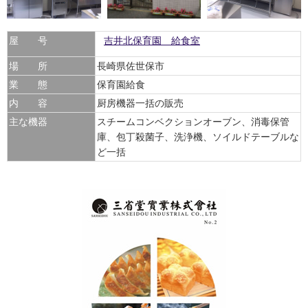
屋 号
吉井北保育園 給食室
場 所
長崎県佐世保市
業 態
保育園給食
内 容
厨房機器一括の販売
主な機器
スチームコンベクションオーブン、消毒保管
庫、包丁殺菌子、洗浄機、ソイルドテーブルな
ど一括